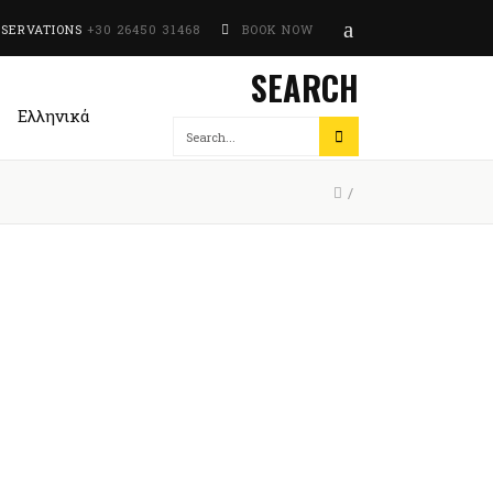
ESERVATIONS
+30 26450 31468
BOOK NOW
SEARCH
Ελληνικά
/