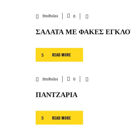
StoRoloi
0
ΣΑΛΆΤΑ ΜΕ ΦΑΚΈΣ ΕΓΚΛ
READ MORE
StoRoloi
0
ΠΑΝΤΖΆΡΙΑ
READ MORE