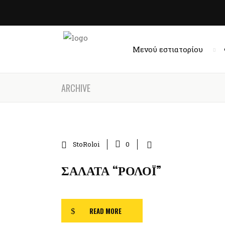
Μενού εστιατορίου
ARCHIVE
StoRoloi
0
ΣΑΛΆΤΑ “ΡΟΛΌΙ”
READ MORE