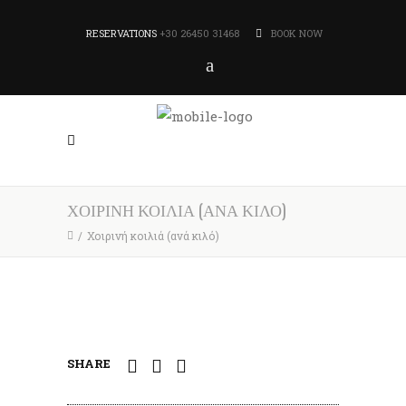
RESERVATIONS
+30 26450 31468
BOOK NOW
ΧΟΙΡΙΝΉ ΚΟΙΛΙΆ (ΑΝΆ ΚΙΛΌ)
/
Χοιρινή κοιλιά (ανά κιλό)
SHARE