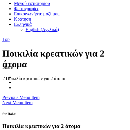
Μενού εστιατορίου
Φωτογραφίες
Επικοινωνήστε μαζί μας
Κράτηση
Ελληνικά
English
(
Αγγλικά
)
Top
Ποικιλία κρεατικών για 2
άτομα
Share
/
Ποικιλία κρεατικών για 2 άτομα
Previous Menu Item
Next Menu Item
StoRoloi
Ποικιλία κρεατικών για 2 άτομα