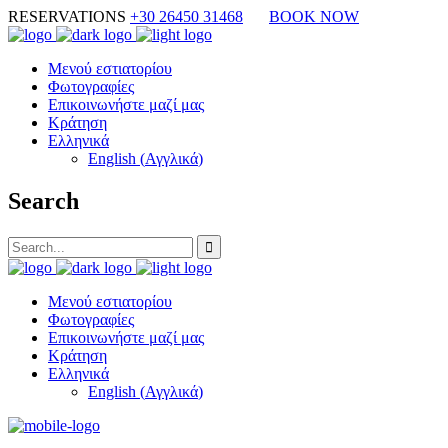
RESERVATIONS
+30 26450 31468
BOOK NOW
Μενού εστιατορίου
Φωτογραφίες
Επικοινωνήστε μαζί μας
Κράτηση
Ελληνικά
English
(
Αγγλικά
)
Search
Μενού εστιατορίου
Φωτογραφίες
Επικοινωνήστε μαζί μας
Κράτηση
Ελληνικά
English
(
Αγγλικά
)